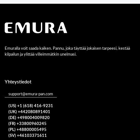
Emuralla voit saada kaiken. Pannu, joka täyttää jokaisen tarpeesi, kestää
kilpailun ja ylittää villeimmätkin unelmasi.
Yhteystiedot
support@emura-pan.com
(US) +1 (618) 416-9231
(UK) +442080891401
(DE) +498004009820
(FR) +33800960245
(PL) +48800005495
(SV) +46103371611