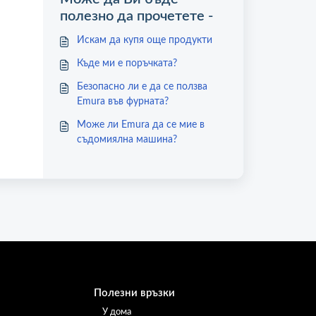
полезно да прочетете -
Искам да купя още продукти
Къде ми е поръчката?
Безопасно ли е да се ползва
Emura във фурната?
Може ли Emura да се мие в
съдомиялна машина?
Полезни връзки
У дома