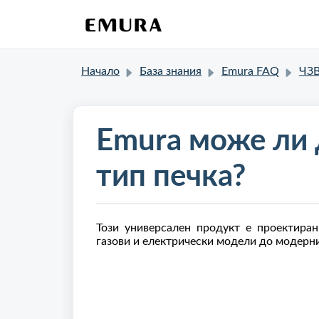
Начало
База знания
Emura FAQ
ЧЗВ 
Emura може ли д
тип печка?
Този универсален продукт е проектира
газови и електрически модели до модерн