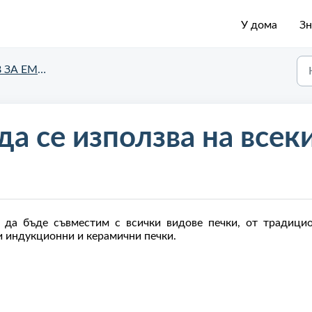
У дома
Зн
ЗА EMURA
а се използва на всек
н да бъде съвместим с всички видове печки, от традици
и индукционни и керамични печки.