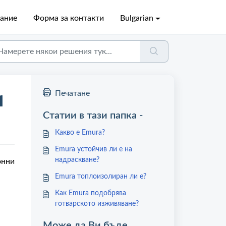
ание
Форма за контакти
Bulgarian
и
Печатане
Статии в тази папка -
Какво е Emura?
Emura устойчив ли е на
надраскване?
онни
Emura топлоизолиран ли е?
Как Emura подобрява
готварското изживяване?
Може да Ви бъде