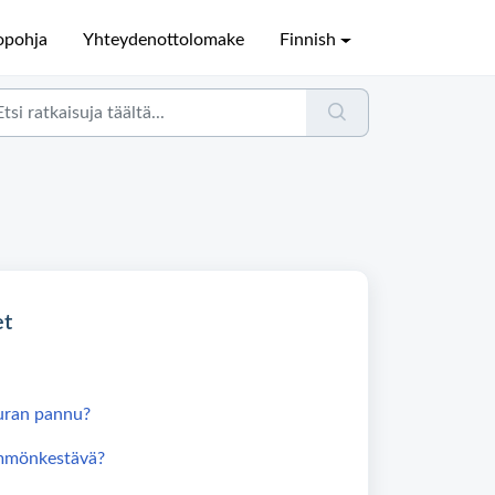
opohja
Yhteydenottolomake
Finnish
et
ran pannu?
mmönkestävä?