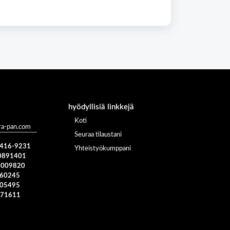
hyödyllisiä linkkejä
Koti
a-pan.com
Seuraa tilaustani
) 416-9231
Yhteistyökumppani
0891401
4009820
960245
005495
371611