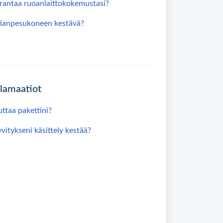
rantaa ruoanlaittokokemustasi?
ianpesukoneen kestävä?
klamaatiot
ttaa pakettini?
itykseni käsittely kestää?