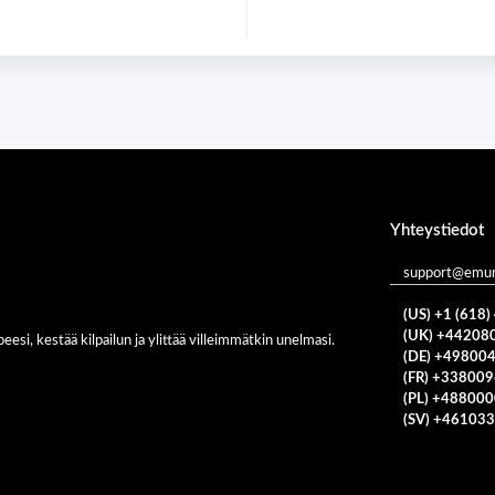
Yhteystiedot
support@emur
(US) +1 (618
(UK) +44208
eesi, kestää kilpailun ja ylittää villeimmätkin unelmasi.
(DE) +49800
(FR) +33800
(PL) +48800
(SV) +46103