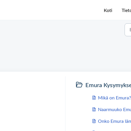
Koti
Tiet
Emura Kysymyks
Mikä on Emura?
Naarmuuko Emu
Onko Emura lä