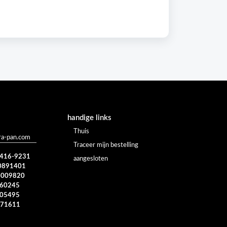
handige links
Thuis
a-pan.com
Traceer mijn bestelling
) 416-9231
aangesloten
0891401
4009820
960245
005495
371611