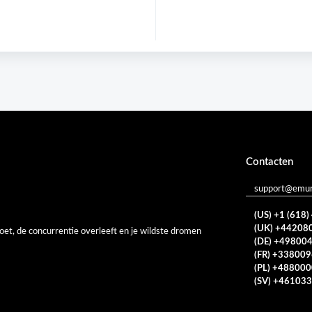
Contacten
support@emur
(US) +1 (618
(UK) +44208
oet, de concurrentie overleeft en je wildste dromen
(DE) +49800
(FR) +33800
(PL) +48800
(SV) +46103