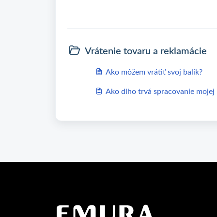
Vrátenie tovaru a reklamácie
Ako môžem vrátiť svoj balík?
Ako dlho trvá spracovanie mojej