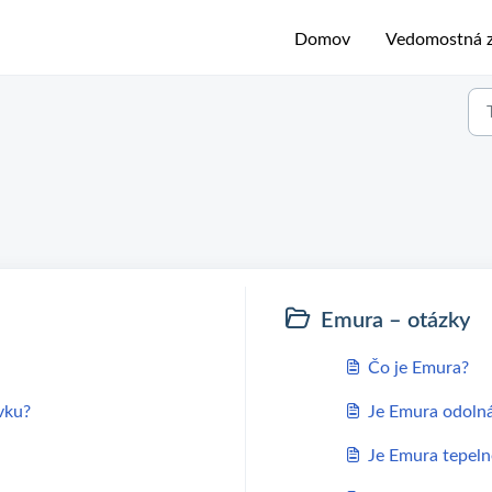
Domov
Vedomostná z
Emura – otázky
Čo je Emura?
vku?
Je Emura odolná
Je Emura tepeln