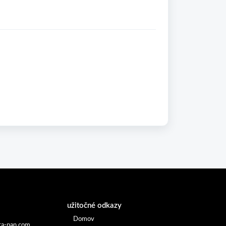
užitočné odkazy
Domov
a-pan.com