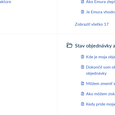
aktúre
Ako Emura zlepší
Je Emura vhodn
Zobraziť všetko 17
Stav objednávky 
Kde je moja obj
Dokončil som ob
objednávky
Môžem zmeniť s
Ako môžem získ
Kedy príde moj