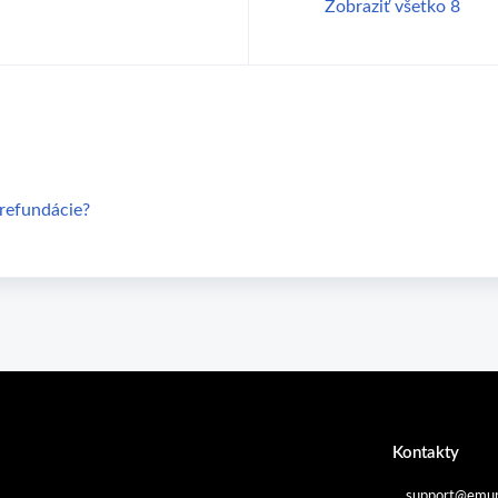
Zobraziť všetko 8
 refundácie?
Kontakty
support@emur