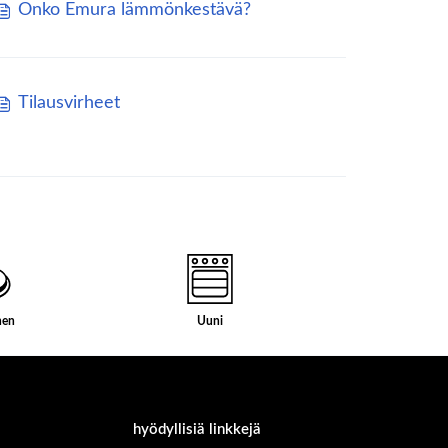
Onko Emura lämmönkestävä?
Tilausvirheet
nen
Uuni
hyödyllisiä linkkejä