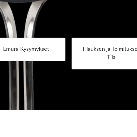
Tuki- ja tietokanta
Emura Kysymykset
Tilauksen ja Toimituks
Tila