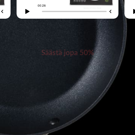
Tutustu muihin tuotteisiimme myymälässä
Säästä jopa 50%