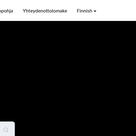
opohja
Yhteydenottolomake
Finnish