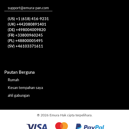
support@emura-pan.com
(US) +1 (618) 416-9231
(UK) +442080891401
(DE) +498004009820
(FR) +33800960245
(PL) +48800005495
(SV) +46103371611
Pautan Berguna
Rumah
Kesan tempahan saya
ahli gabungan
®
2026 Emura Hak cipta terpelihara.