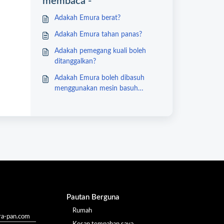
membaca -
Adakah Emura berat?
Adakah Emura tahan panas?
Adakah pemegang kuali boleh
ditanggalkan?
Adakah Emura boleh dibasuh
menggunakan mesin basuh
pinggan mangkuk?
Pautan Berguna
Rumah
a-pan.com