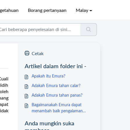
ngetahuan
Borang pertanyaan
Malay
Cetak
Artikel dalam folder ini -
Apakah itu Emura?
uali
idih
Adakah Emura tahan calar?
oleh
Adakah Emura tahan panas?
nang
apat
Bagaimanakah Emura dapat
idak
menambah baik pengalaman
memasak anda?
Anda mungkin suka