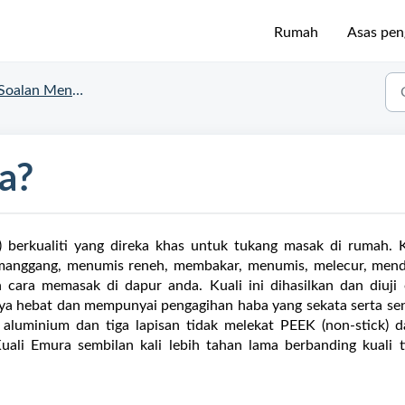
Rumah
Asas pe
Soalan Mengenai Emura
a?
) berkualiti yang direka khas untuk tukang masak di rumah. K
emanggang, menumis reneh, membakar, menumis, melecur, mend
cara memasak di dapur anda. Kuali ini dihasilkan dan diuji 
ya hebat dan mempunyai pengagihan haba yang sekata serta se
aluminium dan tiga lapisan tidak melekat PEEK (non-stick) d
ali Emura sembilan kali lebih tahan lama berbanding kuali t