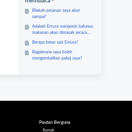
membaca -
Bilakah pesanan saya akan
sampai?
Adakah Emura menjamin bahawa
makanan akan dimasak secara
sekata?
Berapa besar saiz Emura?
Bagaimana saya boleh
mengembalikan pakej saya?
Pautan Berguna
Rumah