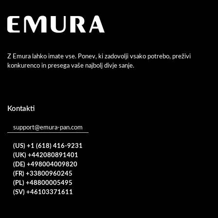
Z Emura lahko imate vse. Ponev, ki zadovolji vsako potrebo, preživi
konkurenco in presega vaše najbolj divje sanje.
Kontakti
support@emura-pan.com
(US) +1 (618) 416-9231
(UK) +442080891401
(DE) +498004009820
(FR) +33800960245
(PL) +48800005495
(SV) +46103371611