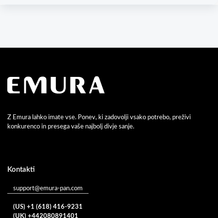
Z Emura lahko imate vse. Ponev, ki zadovolji vsako potrebo, preživi
konkurenco in presega vaše najbolj divje sanje.
Kontakti
support@emura-pan.com
(US) +1 (618) 416-9231
(UK) +442080891401