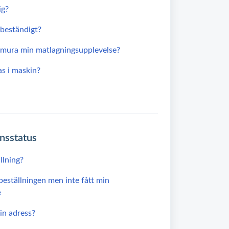
ig?
beständigt?
Emura min matlagningsupplevelse?
s i maskin?
nsstatus
llning?
 beställningen men inte fått min
e
in adress?