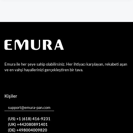
Emura ile her şeye sahip olabilirsiniz. Her ihtiyacı karşılayan, rekabeti aşan
ve en vahşi hayallerinizi gerçekleştiren bir tava.
Kişiler
support@emura-pan.com
(US) +1 (618) 416-9231
(UK) +442080891401
(DE) +498004009820