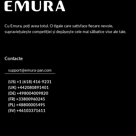
Cu Emura, poți avea totul. O tigaie care satisface fiecare nevoie,
supraviețuiește competiției și depășește cele mai sălbatice vise ale tale.
Contacte
support@emura-pan.com
(US) +1 (618) 416-9231
(UK) +442080891401
(DE) +498004009820
(FR) +33800960245
(PL) +48800005495
(SV) +46103371611