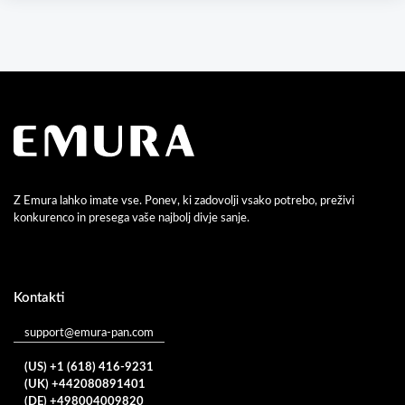
Z Emura lahko imate vse. Ponev, ki zadovolji vsako potrebo, preživi
konkurenco in presega vaše najbolj divje sanje.
Kontakti
support@emura-pan.com
(US) +1 (618) 416-9231
(UK) +442080891401
(DE) +498004009820