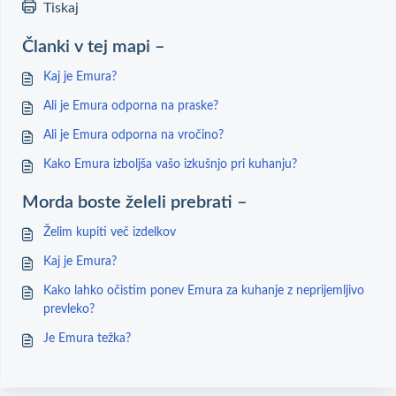
Tiskaj
Članki v tej mapi –
Kaj je Emura?
Ali je Emura odporna na praske?
Ali je Emura odporna na vročino?
Kako Emura izboljša vašo izkušnjo pri kuhanju?
Morda boste želeli prebrati –
Želim kupiti več izdelkov
Kaj je Emura?
Kako lahko očistim ponev Emura za kuhanje z neprijemljivo
prevleko?
Je Emura težka?