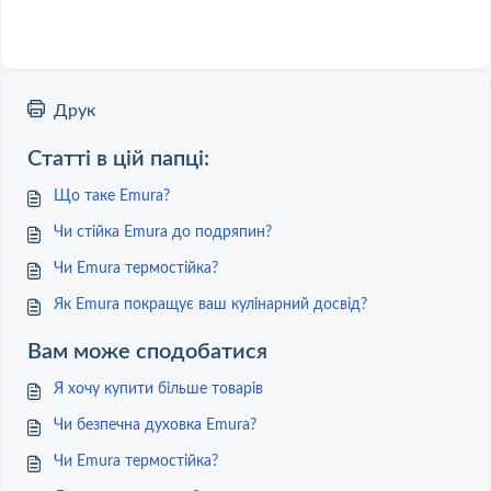
Друк
Статті в цій папці:
Що таке Emura?
Чи стійка Emura до подряпин?
Чи Emura термостійка?
Як Emura покращує ваш кулінарний досвід?
Вам може сподобатися
Я хочу купити більше товарів
Чи безпечна духовка Emura?
Чи Emura термостійка?