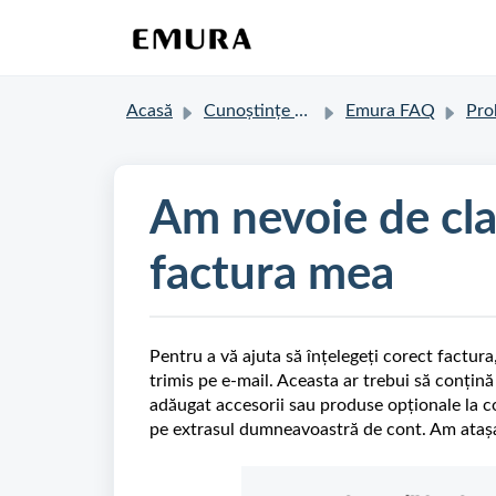
Acasă
Cunoștințe de bază
Emura FAQ
Problem
Am nevoie de clari
factura mea
Pentru a vă ajuta să înțelegeți corect factur
trimis pe e-mail. Aceasta ar trebui să conțină 
adăugat accesorii sau produse opționale la 
pe extrasul dumneavoastră de cont. Am atașat