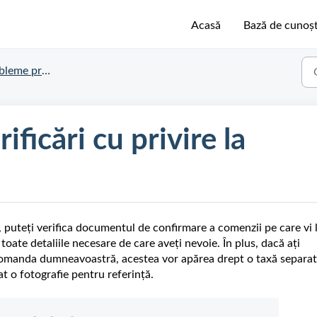
Acasă
Bază de cunoșt
e privind comanda
ficări cu privire la
a, puteți verifica documentul de confirmare a comenzii pe care vi
toate detaliile necesare de care aveți nevoie. În plus, dacă ați
comanda dumneavoastră, acestea vor apărea drept o taxă separa
 o fotografie pentru referință.