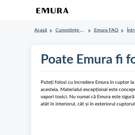
Acasă
Cunoștințe de bază
Emura FAQ
Întrebă
Poate Emura fi fo
Puteți folosi cu încredere Emura în cuptor la 
acesteia. Materialul excepțional este concepu
vapori toxici. Nu numai că Emura este sigură
atât în interiorul, cât și în exteriorul cuptorul