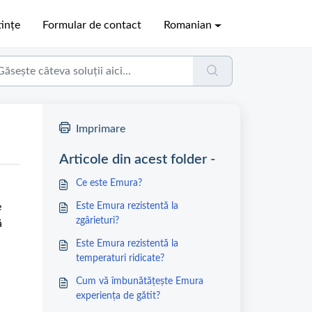
ințe
Formular de contact
Romanian
Imprimare
Articole din acest folder -
Ce este Emura?
e
Este Emura rezistentă la
zgârieturi?
ă
Este Emura rezistentă la
temperaturi ridicate?
Cum vă îmbunătățește Emura
experiența de gătit?