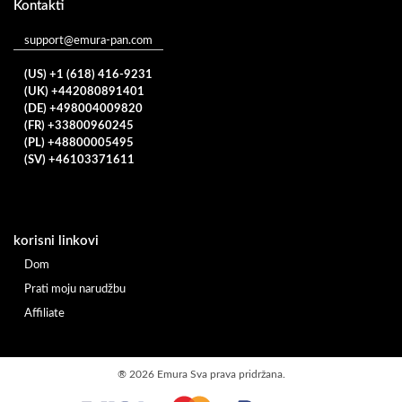
Kontakti
support@emura-pan.com
(US) +1 (618) 416-9231
(UK) +442080891401
(DE) +498004009820
(FR) +33800960245
(PL) +48800005495
(SV) +46103371611
korisni linkovi
Dom
Prati moju narudžbu
Affiliate
®
2026 Emura Sva prava pridržana.