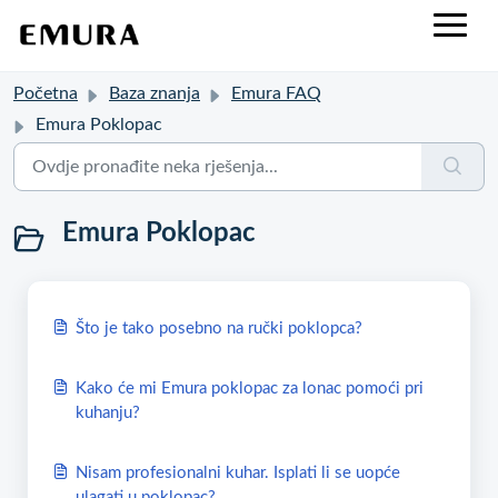
Početna
Baza znanja
Emura FAQ
Emura Poklopac
Emura Poklopac
Što je tako posebno na ručki poklopca?
Kako će mi Emura poklopac za lonac pomoći pri
kuhanju?
Nisam profesionalni kuhar. Isplati li se uopće
ulagati u poklopac?