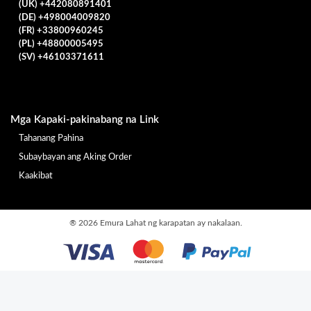
(UK) +442080891401
(DE) +498004009820
(FR) +33800960245
(PL) +48800005495
(SV) +46103371611
Mga Kapaki-pakinabang na Link
Tahanang Pahina
Subaybayan ang Aking Order
Kaakibat
®
2026 Emura Lahat ng karapatan ay nakalaan.