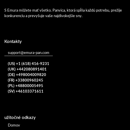
S Emura môžete mať všetko. Panvica, ktorá spĺňa každú potrebu, prežije
konkurenciu a prevyšuje vaše najdivokejšie sny.
Kontakty
support@emura-pan.com
(US) +1 (618) 416-9231
(UK) +442080891401
(DE) +498004009820
(FR) +33800960245
(PL) +48800005495
(SV) +46103371611
užitočné odkazy
Domov