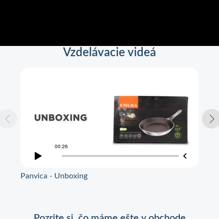
Vzdelávacie videá
Panvica - Unboxing
Pan
Pozrite si, čo máme ešte v obchode