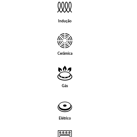
Indução
Cerâmica
Gás
Elétrico